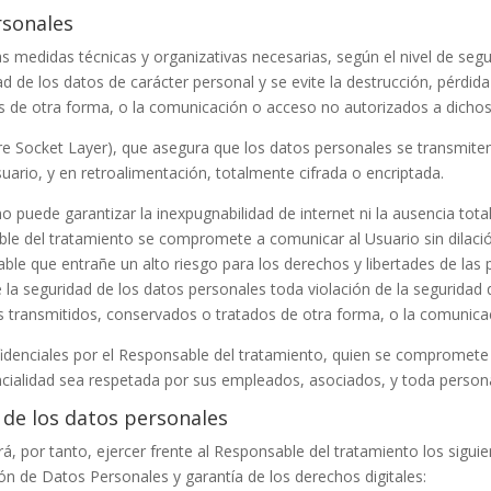
rsonales
medidas técnicas y organizativas necesarias, según el nivel de segu
 de los datos de carácter personal y se evite la destrucción, pérdida o
s de otra forma, o la comunicación o acceso no autorizados a dichos
re Socket Layer), que asegura que los datos personales se transmiten 
suario, y en retroalimentación, totalmente cifrada o encriptada.
o puede garantizar la inexpugnabilidad de internet ni la ausencia to
ble del tratamiento se compromete a comunicar al Usuario sin dilació
le que entrañe un alto riesgo para los derechos y libertades de las p
e la seguridad de los datos personales toda violación de la seguridad
ales transmitidos, conservados o tratados de otra forma, o la comunic
denciales por el Responsable del tratamiento, quien se compromete 
ncialidad sea respetada por sus empleados, asociados, y toda persona 
 de los datos personales
á, por tanto, ejercer frente al Responsable del tratamiento los sigu
ón de Datos Personales y garantía de los derechos digitales: