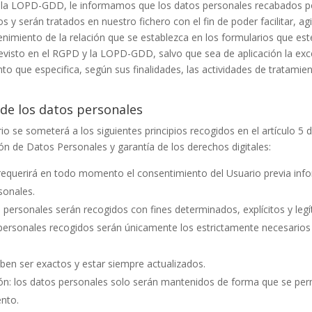
y la LOPD-GDD, le informamos que los datos personales recabados 
y serán tratados en nuestro fichero con el fin de poder facilitar, ag
nimiento de la relación que se establezca en los formularios que este
isto en el RGPD y la LOPD-GDD, salvo que sea de aplicación la excep
to que especifica, según sus finalidades, las actividades de tratamie
 de los datos personales
o se someterá a los siguientes principios recogidos en el artículo 5 d
ón de Datos Personales y garantía de los derechos digitales:
: se requerirá en todo momento el consentimiento del Usuario previa 
sonales.
tos personales serán recogidos con fines determinados, explícitos y leg
 personales recogidos serán únicamente los estrictamente necesarios 
eben ser exactos y estar siempre actualizados.
ión: los datos personales solo serán mantenidos de forma que se permi
ento.