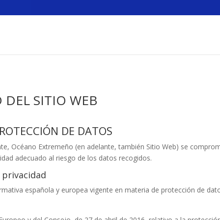
 DEL SITIO WEB
 PROTECCIÓN DE DATOS
nte,
Océano Extremeño
(en adelante, también Sitio Web) se comprom
ridad adecuado al riesgo de los datos recogidos.
 privacidad
normativa española y europea vigente en materia de protección de dat
opeo y del Consejo, de 27 de abril de 2016, relativo a la protección 