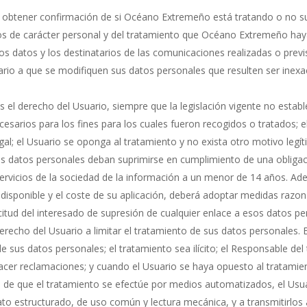
a obtener confirmación de si
Océano Extremeño
está tratando o no su
s de carácter personal y del tratamiento que
Océano Extremeño
haya
hos datos y los destinatarios de las comunicaciones realizadas o prev
rio a que se modifiquen sus datos personales que resulten ser inexac
s el derecho del Usuario, siempre que la legislación vigente no establ
sarios para los fines para los cuales fueron recogidos o tratados; e
gal; el Usuario se oponga al tratamiento y no exista otro motivo legí
los datos personales deban suprimirse en cumplimiento de una obligac
ervicios de la sociedad de la información a un menor de 14 años. Ad
 disponible y el coste de su aplicación, deberá adoptar medidas razo
citud del interesado de supresión de cualquier enlace a esos datos pe
erecho del Usuario a limitar el tratamiento de sus datos personales. E
 sus datos personales; el tratamiento sea ilícito; el Responsable del
hacer reclamaciones; y cuando el Usuario se haya opuesto al tratamie
de que el tratamiento se efectúe por medios automatizados, el Usuar
to estructurado, de uso común y lectura mecánica, y a transmitirlos 