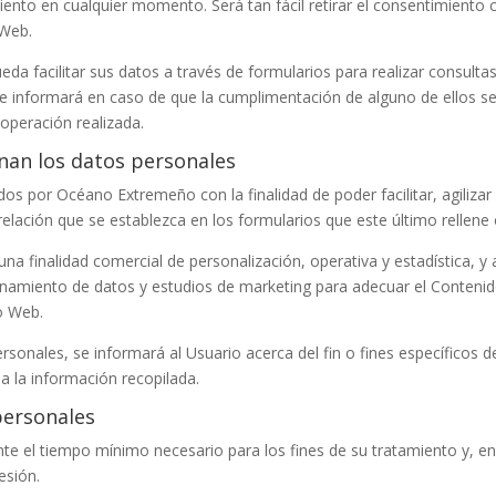
iento en cualquier momento. Será tan fácil retirar el consentimiento 
 Web.
eda facilitar sus datos a través de formularios para realizar consulta
 le informará en caso de que la cumplimentación de alguno de ellos s
 operación realizada.
inan los datos personales
ados por
Océano Extremeño
con la finalidad de poder facilitar, agiliz
relación que se establezca en los formularios que este último rellene 
na finalidad comercial de personalización, operativa y estadística, y 
enamiento de datos y estudios de marketing para adecuar el Contenid
io Web.
onales, se informará al Usuario acerca del fin o fines específicos d
 a la información recopilada.
personales
te el tiempo mínimo necesario para los fines de su tratamiento y, e
esión.